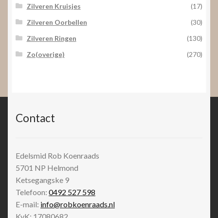
Zilveren Kruisjes
(17)
Zilveren Oorbellen
(30)
Zilveren Ringen
(130)
Zo(overige)
(270)
Contact
Edelsmid Rob Koenraads
5701 NP
Helmond
Ketsegangske 9
Telefoon:
0492 527 598
E-mail:
info@robkoenraads.nl
KvK: 17080682