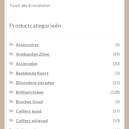
Gesorteerd
Toont alle 8 resultaten
op
prijs:
laag
Productcategorieën
naar
hoog
Accessoires
(5)
Armbanden Zilver
(39)
Assieraden
(30)
Beeldende Kunst
(3)
Bijzondere sieraden
(22)
Brilliantringen
(128)
Broches Goud
(3)
Colliers goud
(17)
Colliers witgoud
(10)