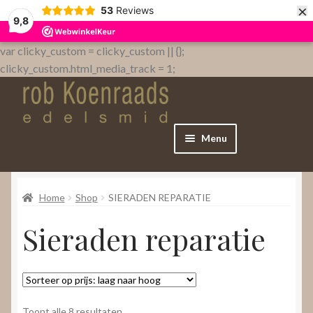
×
53
Reviews
9,8
var clicky_custom = clicky_custom || {};
clicky_custom.html_media_track = 1;
Menu
Home
Home
Shop
SIERADEN REPARATIE
WebShop
Sieraden reparatie
Over
Contact
Gesorteerd
Toont alle 8 resultaten