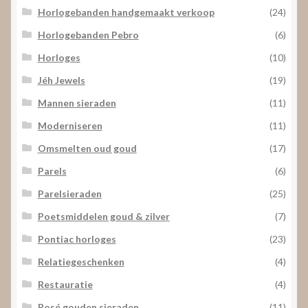
Horlogebanden handgemaakt verkoop
(24)
Horlogebanden Pebro
(6)
Horloges
(10)
Jéh Jewels
(19)
Mannen sieraden
(11)
Moderniseren
(11)
Omsmelten oud goud
(17)
Parels
(6)
Parelsieraden
(25)
Poetsmiddelen goud & zilver
(7)
Pontiac horloges
(23)
Relatiegeschenken
(4)
Restauratie
(4)
Rosé gouden sieraden
(11)