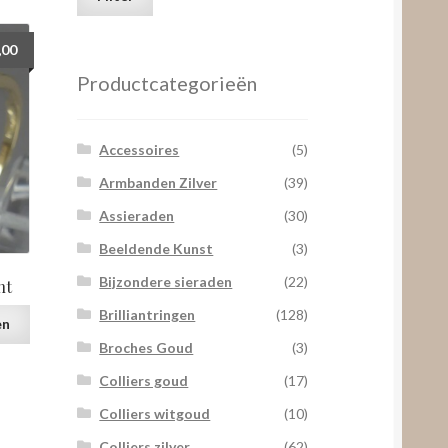
prijs
prijs
,00
Productcategorieën
Accessoires
(5)
Armbanden Zilver
(39)
Assieraden
(30)
Beeldende Kunst
(3)
Bijzondere sieraden
(22)
nt
Brilliantringen
(128)
en
Broches Goud
(3)
Colliers goud
(17)
Colliers witgoud
(10)
Colliers zilver
(62)