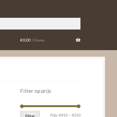
€
0,00
0 items
Filter op prijs
Min.
Max.
Prijs:
€410
—
€550
Filter