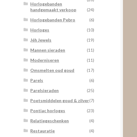
Horlogebanden
handgemaakt verkoop
(24)
Horlogebanden Pebro
(6)
Horloges
(10)
Jéh Jewels
(19)
Mannen sieraden
(11)
Moderniseren
(11)
Omsmelten oud goud
(17)
Parels
(6)
Parelsieraden
(25)
Poetsmiddelen goud & zilver
(7)
Pontiac horloges
(23)
Relatiegeschenken
(4)
Restauratie
(4)