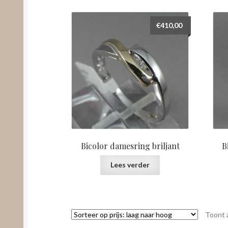
€
410,00
Bicolor damesring briljant
B
Lees verder
Toont a