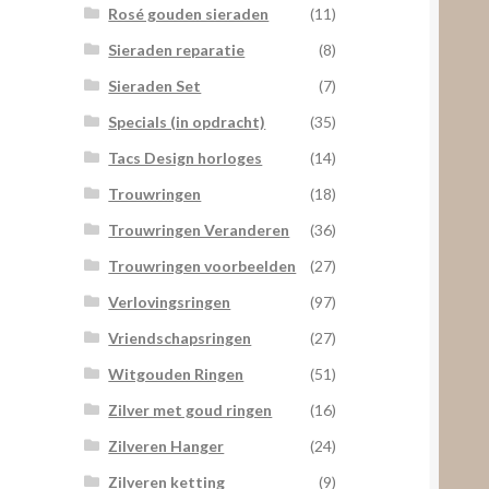
Rosé gouden sieraden
(11)
Sieraden reparatie
(8)
Sieraden Set
(7)
Specials (in opdracht)
(35)
Tacs Design horloges
(14)
Trouwringen
(18)
Trouwringen Veranderen
(36)
Trouwringen voorbeelden
(27)
Verlovingsringen
(97)
Vriendschapsringen
(27)
Witgouden Ringen
(51)
Zilver met goud ringen
(16)
Zilveren Hanger
(24)
Zilveren ketting
(9)