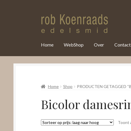
var clicky_custom = clicky_custom || {}; clicky_custom.html_media
Home
WebShop
Over
Contact
Home
Shop
PRODUCTEN GETAGGED “B
Bicolor damesrin
Toont a