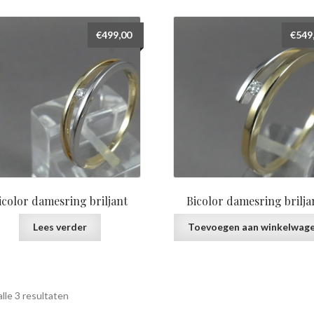
prijs:
laag
€
499,00
€
549
naar
hoog
icolor damesring briljant
Bicolor damesring brilja
Lees verder
Toevoegen aan winkelwag
Gesorteerd
lle 3 resultaten
op