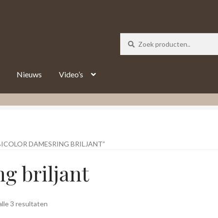
_track = 1;
Nieuws
Video’s
ICOLOR DAMESRING BRILJANT”
g briljant
Gesorteerd
lle 3 resultaten
op