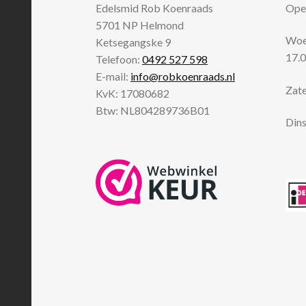
Edelsmid Rob Koenraads
Open
5701 NP
Helmond
Woen
Ketsegangske 9
17.0
Telefoon:
0492 527 598
E-mail:
info@robkoenraads.nl
Zate
KvK: 17080682
Btw: NL804289736B01
Dins