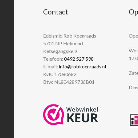
Contact
Op
Edelsmid Rob Koenraads
Open
5701 NP
Helmond
Woen
Ketsegangske 9
17.0
Telefoon:
0492 527 598
E-mail:
info@robkoenraads.nl
Zate
KvK: 17080682
Btw: NL804289736B01
Dins