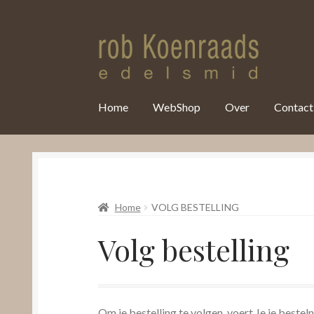
var clicky_custom = clicky_custom || {}; clicky_custom.html_media
Home
WebShop
Over
Contact
Home
VOLG BESTELLING
Volg bestelling
Om je bestelling te volgen, voert Je je bestel