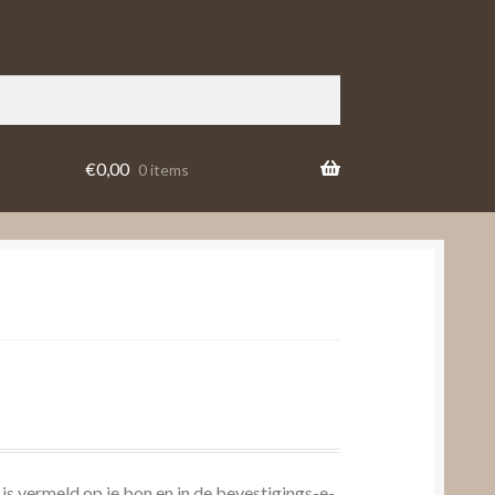
€
0,00
0 items
 is vermeld op je bon en in de bevestigings-e-