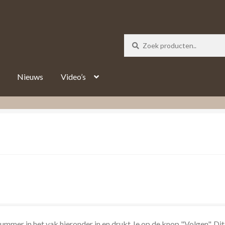
_track = 1;
Nieuws
Video’s
nummer in het vak hieronder in en drukt Je op de knop "Volgen". Dit