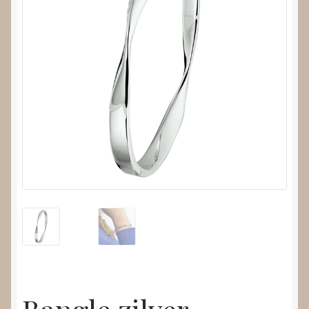
Nieuws
Submenu
Video’s
uitvouwen