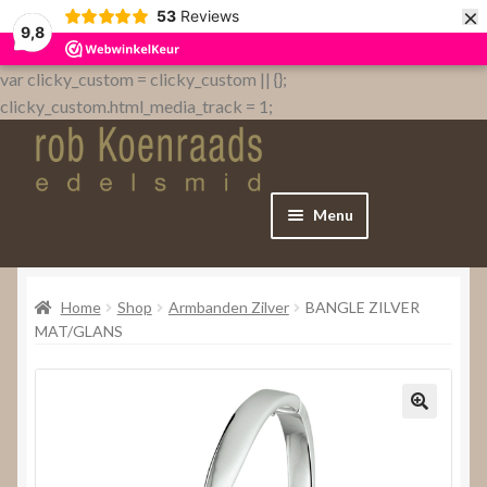
×
53
Reviews
9,8
var clicky_custom = clicky_custom || {};
clicky_custom.html_media_track = 1;
Menu
Home
Home
Shop
Armbanden Zilver
BANGLE ZILVER
WebShop
MAT/GLANS
Over
Contact