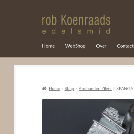
var clicky_custom = clicky_custom || {}; clicky_custom.html_media
Home
WebShop
Over
Contact
Home
Shop
Armbanden Zilver
SPANGA