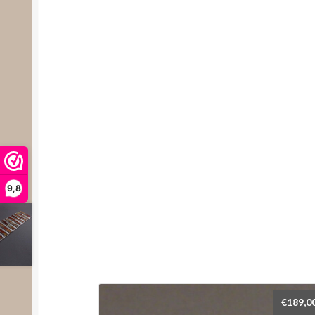
9,8
€
189,0