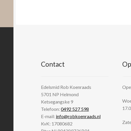
Contact
Op
Edelsmid Rob Koenraads
Open
5701 NP
Helmond
Woen
Ketsegangske 9
17.0
Telefoon:
0492 527 598
E-mail:
info@robkoenraads.nl
Zate
KvK: 17080682
Btw: NL804289736B01