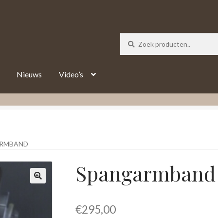
_track = 1;
Nieuws
Video’s
RMBAND
Spangarmband
€
295,00