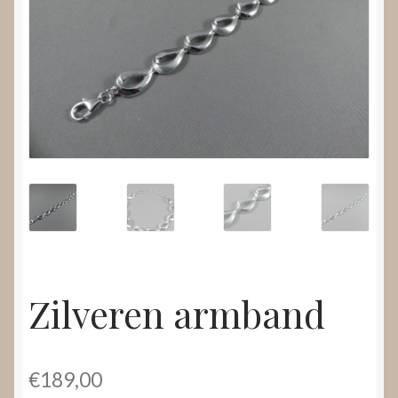
Nieuws
Submenu
Video’s
uitvouwen
Zilveren armband
€
189,00