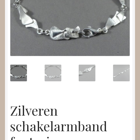
Nieuws
Submenu
Video’s
uitvouwen
Zilveren
schakelarmband