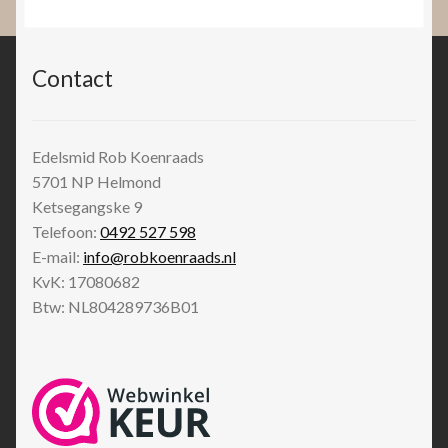
Contact
Edelsmid Rob Koenraads
5701 NP
Helmond
Ketsegangske 9
Telefoon:
0492 527 598
E-mail:
info@robkoenraads.nl
KvK: 17080682
Btw: NL804289736B01