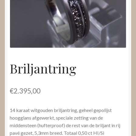
Nieuws
Submenu
Video’s
uitvouwen
Briljantring
€
2.395,00
14 karaat witgouden briljantring, geheel gepolijst
hoogglans afgewerkt, speciale zetting van de
middensteen (hufterproof) de rest van de briljant in rij
pavé gezet, 5,3mm breed. Totaal 0,50 ct HI/Si