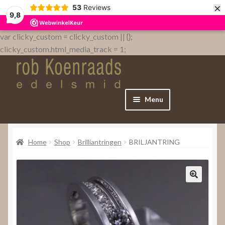
×
53
Reviews
9,8
var clicky_custom = clicky_custom || {};
clicky_custom.html_media_track = 1;
Menu
Home
Home
Shop
Brilliantringen
BRILJANTRING
WebShop
Over
Contact