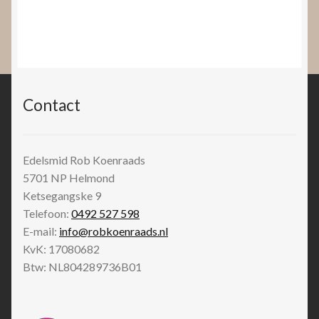
Contact
Edelsmid Rob Koenraads
5701 NP
Helmond
Ketsegangske 9
Telefoon:
0492 527 598
E-mail:
info@robkoenraads.nl
KvK: 17080682
Btw: NL804289736B01