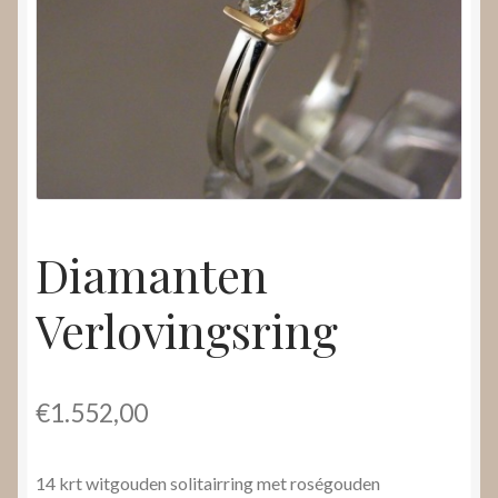
Nieuws
Submenu
Video’s
uitvouwen
Diamanten
Verlovingsring
€
1.552,00
14 krt witgouden solitairring met roségouden