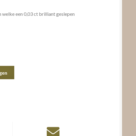
 welke een 0,03 ct brilliant geslepen
gen