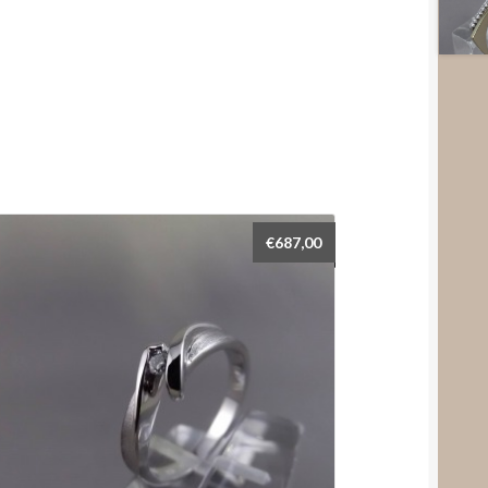
€
687,00