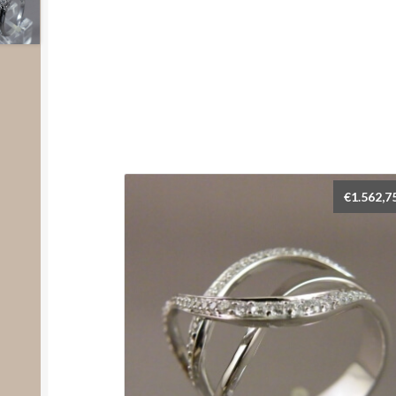
€
1.562,7