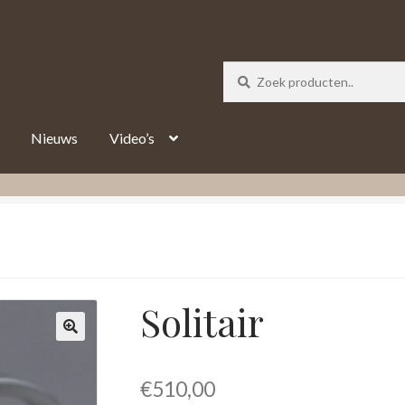
_track = 1;
Nieuws
Video’s
Solitair
€
510,00