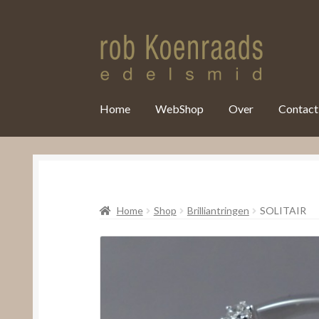
var clicky_custom = clicky_custom || {}; clicky_custom.html_media
Home
WebShop
Over
Contact
Home
Shop
Brilliantringen
SOLITAIR