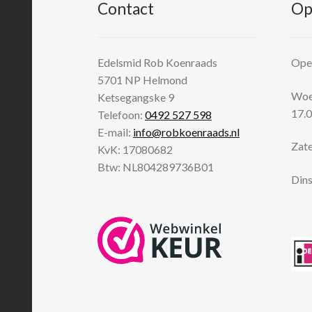
Contact
Op
Edelsmid Rob Koenraads
Open
5701 NP
Helmond
Woen
Ketsegangske 9
17.0
Telefoon:
0492 527 598
E-mail:
info@robkoenraads.nl
Zate
KvK: 17080682
Btw: NL804289736B01
Dins