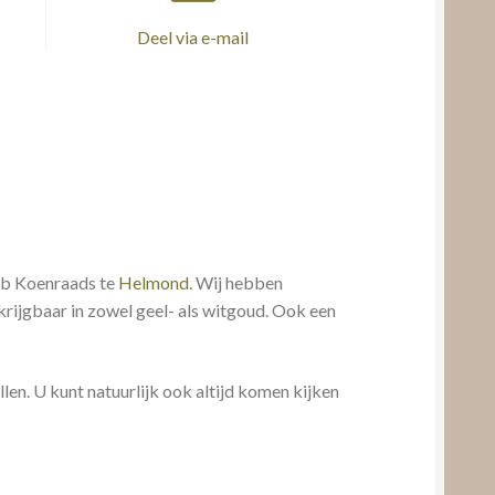
Deel via e-mail
rob Koenraads te
Helmond
. Wij hebben
krijgbaar in zowel geel- als witgoud. Ook een
en. U kunt natuurlijk ook altijd komen kijken