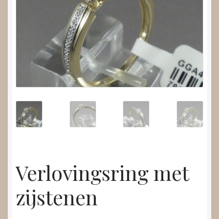
Nieuws
Submenu
Video’s
uitvouwen
Verlovingsring met
zijstenen