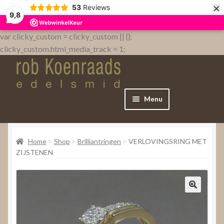
×
53
Reviews
9,8
var clicky_custom = clicky_custom || {};
clicky_custom.html_media_track = 1;
Menu
Home
Home
Shop
Brilliantringen
VERLOVINGSRING MET
WebShop
ZIJSTENEN
Over
Contact