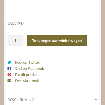
GGA4947
Verlovingsring
Toevoegen aan winkelwagen
met
zijstenen
aantal
Deel op Twitter
Deel op Facebook
Pin dit product
Deel via e-mail
BESCHRIJVING