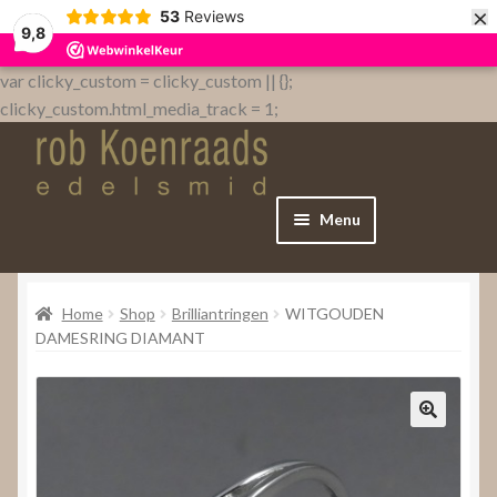
×
53
Reviews
9,8
var clicky_custom = clicky_custom || {};
clicky_custom.html_media_track = 1;
Menu
Home
Home
Shop
Brilliantringen
WITGOUDEN
WebShop
DAMESRING DIAMANT
Over
Contact