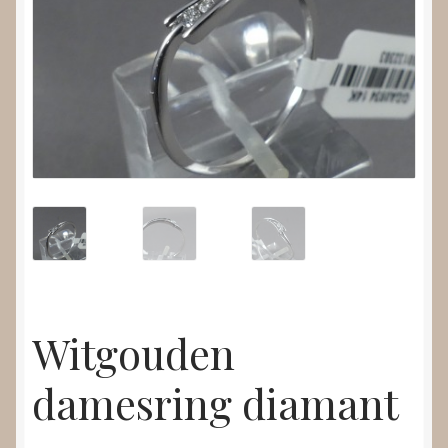
Nieuws
Submenu
Video’s
uitvouwen
Witgouden
damesring diamant