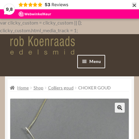
×
53
Reviews
9,8
var clicky_custom = clicky_custom || {};
clicky_custom.html_media_track = 1;
Menu
Home
Home
Shop
Colliers goud
CHOKER GOUD
WebShop
Over
Contact