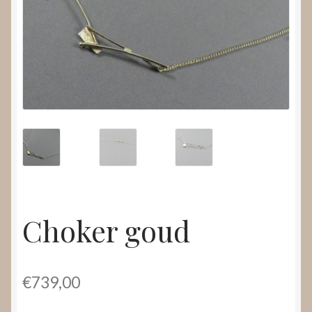
Nieuws
Submenu
Video’s
uitvouwen
Choker goud
€
739,00