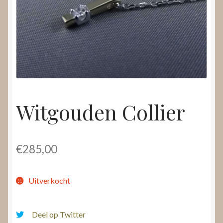
Nieuws
Submenu
Video’s
uitvouwen
Witgouden Collier
€
285,00
Uitverkocht
Deel op Twitter