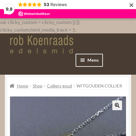
×
53
Reviews
9,8
var clicky_custom = clicky_custom || {};
clicky_custom.html_media_track = 1;
Menu
Home
Home
Shop
Colliers goud
WITGOUDEN COLLIER
WebShop
Over
Contact