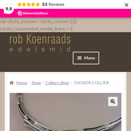
×
53
Reviews
9,8
var clicky_custom = clicky_custom || {};
clicky_custom.html_media_track = 1;
Menu
Home
Home
Shop
Colliers zilver
CHOKER COLLIER
WebShop
Over
Contact