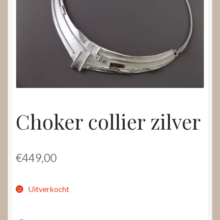
Nieuws
Submenu
Video’s
uitvouwen
Choker collier zilver
€
449,00
Uitverkocht