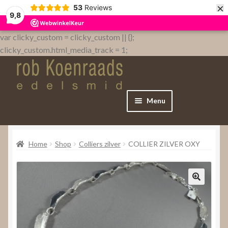
×
53
Reviews
9,8
var clicky_custom = clicky_custom || {};
clicky_custom.html_media_track = 1;
Menu
Home
Home
Shop
Colliers zilver
COLLIER ZILVER OXY
WebShop
Over
Contact