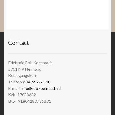
Contact
Edelsmid Rob Koenraads
5701 NP
Helmond
Ketsegangske 9
Telefoon:
0492 527 598
E-mail:
info@robkoenraads.nl
KvK: 17080682
Btw: NL804289736B01