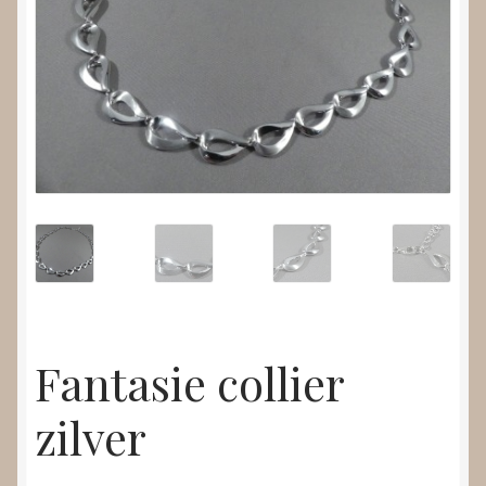
Nieuws
Submenu
Video’s
uitvouwen
Fantasie collier
zilver