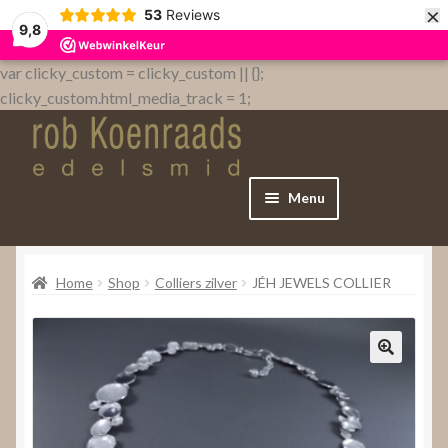
×
53
Reviews
9,8
var clicky_custom = clicky_custom || {};
clicky_custom.html_media_track = 1;
Menu
Home
Home
Shop
Colliers zilver
JÉH JEWELS COLLIER
WebShop
Over
Contact