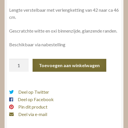
Lengte verstelbaar met verlengketting van 42 naar ca 46
cm.
Gescratchte witte en oxi binnenzijde, glanzende randen.
Beschikbaar via nabestelling
Jéh
Toevoegen aan winkelwagen
jewels
collier
aantal
Deel op Twitter
Deel op Facebook
Pin dit product
Deel via e-mail