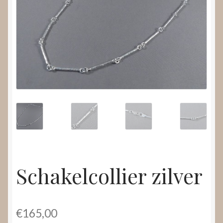
Nieuws
Submenu
Video’s
uitvouwen
Schakelcollier zilver
€
165,00