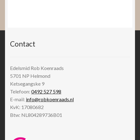
Contact
Edelsmid Rob Koenraads
5701 NP
Helmond
Ketsegangske 9
Telefoon:
0492 527 598
E-mail:
info@robkoenraads.nl
KvK: 17080682
Btw: NL804289736B01