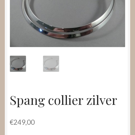
Nieuws
Submenu
Video’s
uitvouwen
Spang collier zilver
€
249,00