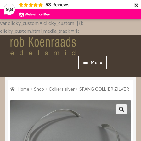
×
53
Reviews
9,8
var clicky_custom = clicky_custom || {};
clicky_custom.html_media_track = 1;
Menu
Home
Home
Shop
Colliers zilver
SPANG COLLIER ZILVER
WebShop
Over
Contact