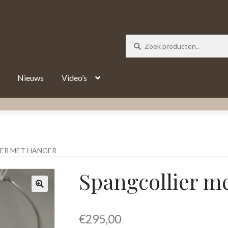
_track = 1;
Nieuws
Video’s
ER MET HANGER
Spangcollier m
€
295,00