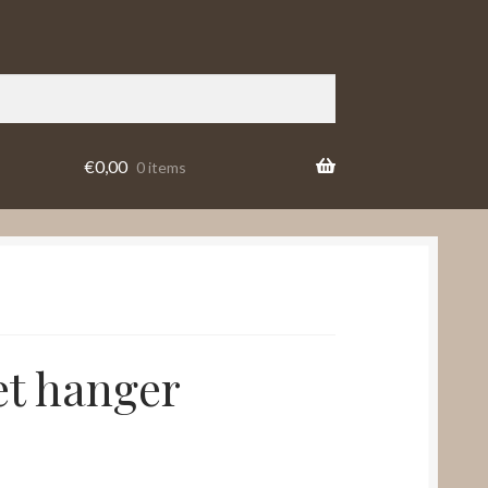
€
0,00
0 items
et hanger