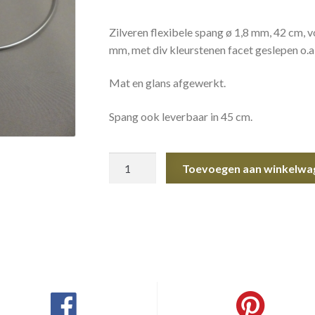
Zilveren flexibele spang ø 1,8 mm, 42 cm,
mm, met div kleurstenen facet geslepen o.a:
Mat en glans afgewerkt.
Spang ook leverbaar in 45 cm.
Spangcollier
Toevoegen aan winkelwa
met
hanger
aantal