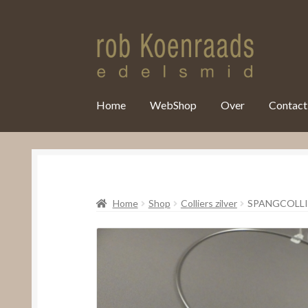
var clicky_custom = clicky_custom || {}; clicky_custom.html_media
Home
WebShop
Over
Contact
Home
Shop
Colliers zilver
SPANGCOLLI