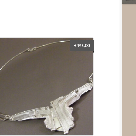
€
495,00