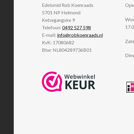
Edelsmid Rob Koenraads
Open
5701 NP
Helmond
Woen
Ketsegangske 9
17.0
Telefoon:
0492 527 598
E-mail:
info@robkoenraads.nl
Zate
KvK: 17080682
Btw: NL804289736B01
Dins