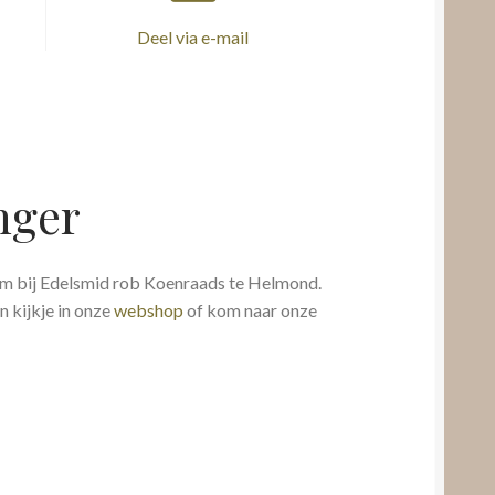
Deel via e-mail
nger
om bij Edelsmid rob Koenraads te Helmond.
 kijkje in onze
webshop
of kom naar onze