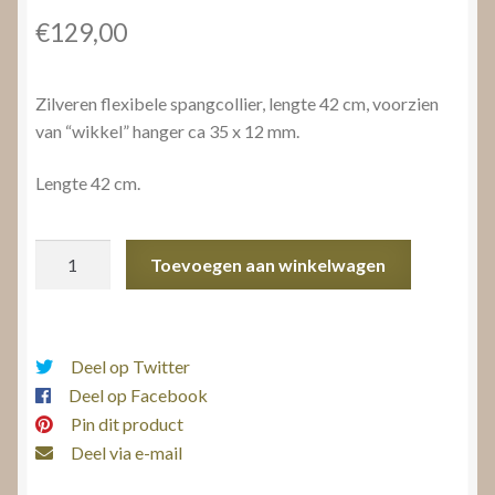
€
129,00
Zilveren flexibele spangcollier, lengte 42 cm, voorzien
van “wikkel” hanger ca 35 x 12 mm.
Lengte 42 cm.
Spangcollier
Toevoegen aan winkelwagen
met
hanger
aantal
Deel op Twitter
Deel op Facebook
Pin dit product
Deel via e-mail