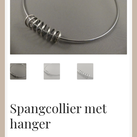
Nieuws
Submenu
Video’s
uitvouwen
Spangcollier met
hanger