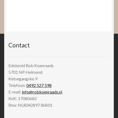
Contact
Edelsmid Rob Koenraads
5701 NP
Helmond
Ketsegangske 9
Telefoon:
0492 527 598
E-mail:
info@robkoenraads.nl
KvK: 17080682
Btw: NL804289736B01