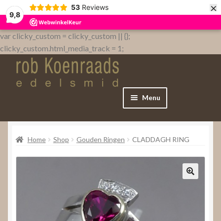
×
53
Reviews
9,8
var clicky_custom = clicky_custom || {};
clicky_custom.html_media_track = 1;
Menu
Home
Home
Shop
Gouden Ringen
CLADDAGH RING
WebShop
Over
Contact