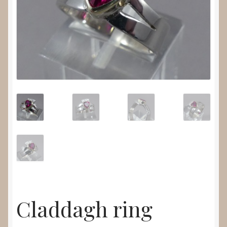
Nieuws
Submenu
Video’s
uitvouwen
Claddagh ring