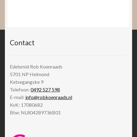
Contact
Edelsmid Rob Koenraads
5701 NP
Helmond
Ketsegangske 9
Telefoon:
0492 527 598
E-mail:
info@robkoenraads.nl
KvK: 17080682
Btw: NL804289736B01