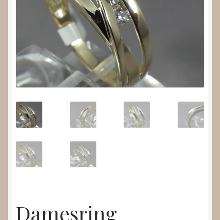
Nieuws
Submenu
Video’s
uitvouwen
Damesring