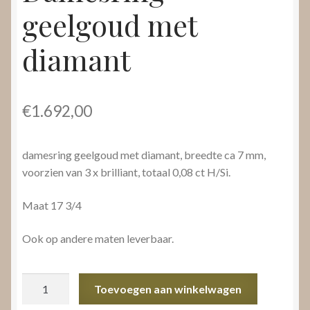
geelgoud met
diamant
€
1.692,00
damesring geelgoud met diamant, breedte ca 7 mm,
voorzien van 3 x brilliant, totaal 0,08 ct H/Si.
Maat 17 3/4
Ook op andere maten leverbaar.
Damesring
Toevoegen aan winkelwagen
geelgoud