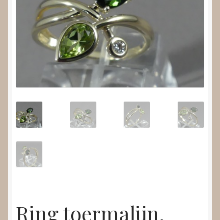
Nieuws
Submenu
Video’s
uitvouwen
Ring toermalijn,