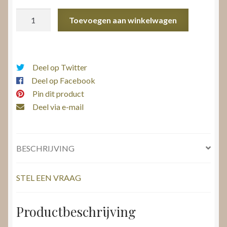
Ring
Toevoegen aan winkelwagen
toermalijn,
peridot
en
diamant
Deel op Twitter
aantal
Deel op Facebook
Pin dit product
Deel via e-mail
BESCHRIJVING
STEL EEN VRAAG
Productbeschrijving