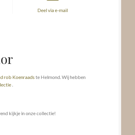
Deel via e-mail
lor
id rob Koenraads
te Helmond. Wij hebben
lectie
.
end kijkje in onze collectie!