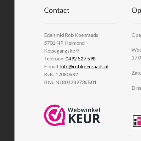
Contact
Op
Edelsmid Rob Koenraads
Open
5701 NP
Helmond
Woen
Ketsegangske 9
17.0
Telefoon:
0492 527 598
E-mail:
info@robkoenraads.nl
Zate
KvK: 17080682
Btw: NL804289736B01
Dins