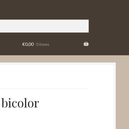
€
0,00
0 items
bicolor