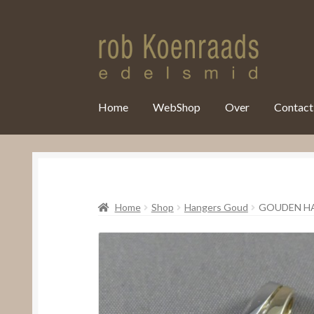
var clicky_custom = clicky_custom || {}; clicky_custom.html_media
Home
WebShop
Over
Contact
Home
Shop
Hangers Goud
GOUDEN H