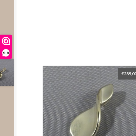
9,8
€
289,0