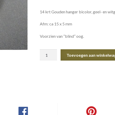
14 krt Gouden hanger bicolor, geel- en witgo
Afm: ca 15 x 5 mm
Voorzien van “blind” oog.
Gouden
Toevoegen aan winkelwa
hanger
bicolor
aantal