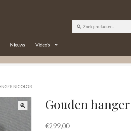
_track = 1;
Nieuws
Video’s
ANGER BICOLOR
Gouden hanger 
€
299,00