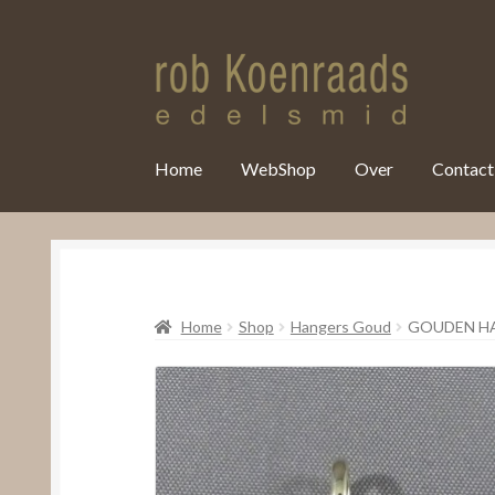
var clicky_custom = clicky_custom || {}; clicky_custom.html_media
Home
WebShop
Over
Contact
Home
Shop
Hangers Goud
GOUDEN H