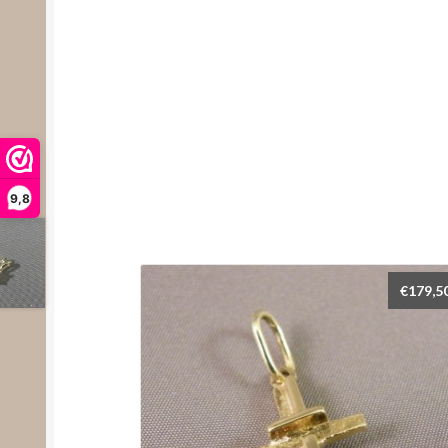
9,8
€
179,5