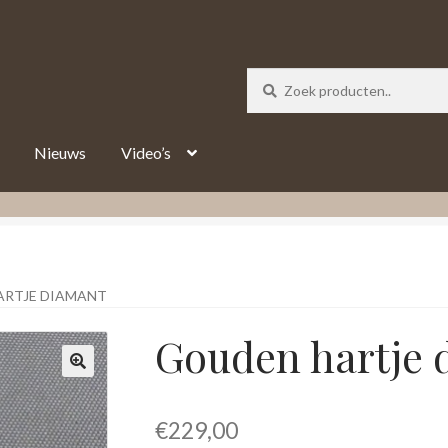
_track = 1;
Nieuws
Video’s
ARTJE DIAMANT
Gouden hartje 
€
229,00