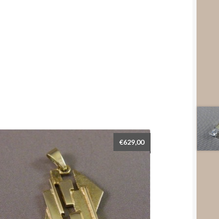
€
629,00