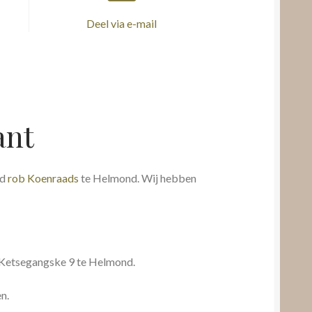
Deel via e-mail
ant
id
rob Koenraads
te Helmond. Wij hebben
 Ketsegangske 9 te Helmond.
n.