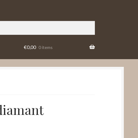
€
0,00
0 items
diamant