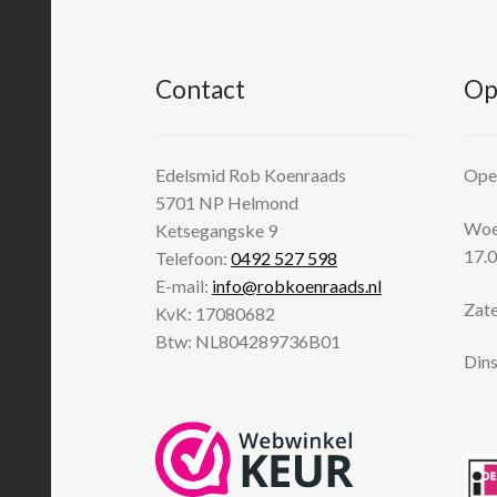
Contact
Op
Edelsmid Rob Koenraads
Open
5701 NP
Helmond
Woen
Ketsegangske 9
17.0
Telefoon:
0492 527 598
E-mail:
info@robkoenraads.nl
Zate
KvK: 17080682
Btw: NL804289736B01
Dins