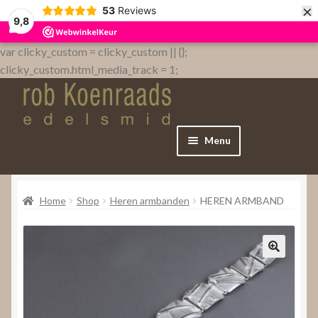
×
53
Reviews
9,8
var clicky_custom = clicky_custom || {};
clicky_custom.html_media_track = 1;
Menu
Home
Home
Shop
Heren armbanden
HEREN ARMBAND
WebShop
Over
Contact