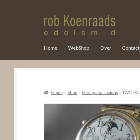
var clicky_custom = clicky_custom || {}; clicky_custom.html_media
Home
WebShop
Over
Contact
Home
Shop
Horloge occasions
IWC DA