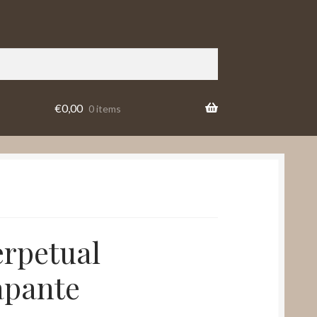
€
0,00
0 items
erpetual
apante