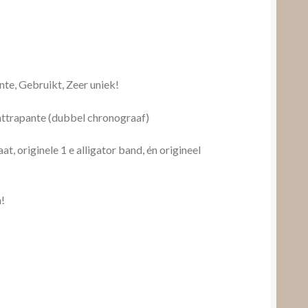
te, Gebruikt, Zeer uniek!
rattrapante (dubbel chronograaf)
t, originele 1 e alligator band, én origineel
!