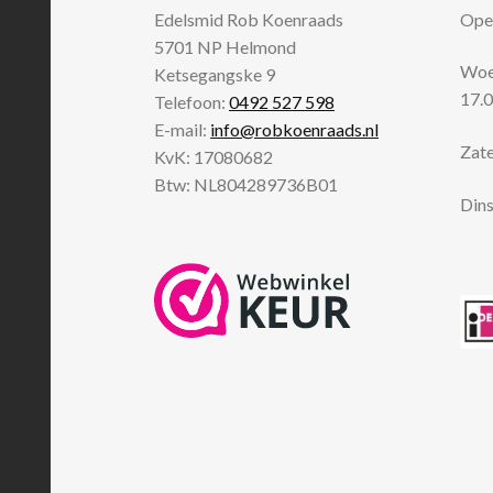
Edelsmid Rob Koenraads
Open
5701 NP
Helmond
Woen
Ketsegangske 9
17.0
Telefoon:
0492 527 598
E-mail:
info@robkoenraads.nl
Zate
KvK: 17080682
Btw: NL804289736B01
Dins