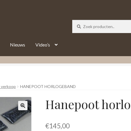
_track = 1;
Nieuws
Video’s
 verkoop
HANEPOOT HORLOGEBAND
Hanepoot horl
€
145,00