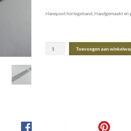
Hanepoot horlogeband, Handgemaakt en ges
Hanepoot
Toevoegen aan winkelwa
horlogeband
aantal