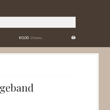
€
0,00
0 items
ogeband