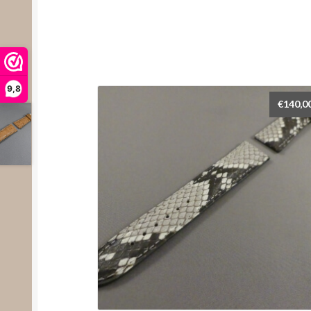
9,8
€
140,0