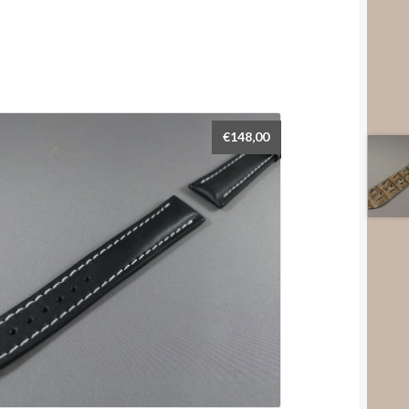
€
148,00