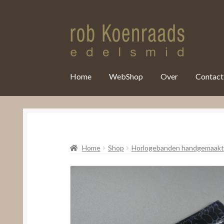
var clicky_custom = clicky_custom || {}; clicky_custom.html_media
Home
WebShop
Over
Contact
Home
Shop
Horlogebanden handgemaakt