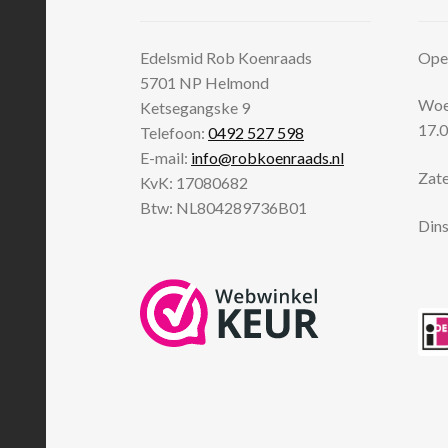
Edelsmid Rob Koenraads
Open
5701 NP
Helmond
Woen
Ketsegangske 9
17.0
Telefoon:
0492 527 598
E-mail:
info@robkoenraads.nl
Zate
KvK: 17080682
Btw: NL804289736B01
Dins