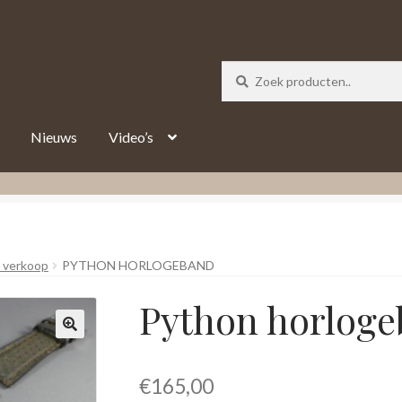
_track = 1;
Nieuws
Video’s
 verkoop
PYTHON HORLOGEBAND
Python horlog
€
165,00