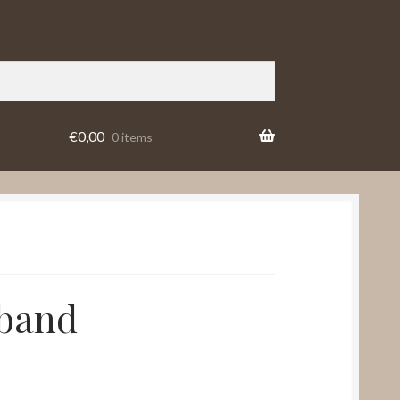
€
0,00
0 items
eband