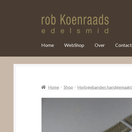
var clicky_custom = clicky_custom || {}; clicky_custom.html_media
Home
WebShop
Over
Contact
Home
Shop
Horlogebanden handgemaakt