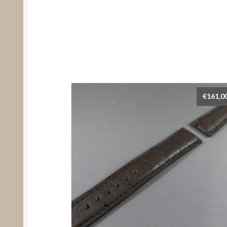
€
161,0