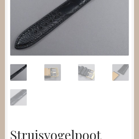
Nieuws
Submenu
Video’s
uitvouwen
Struisvogelpoot