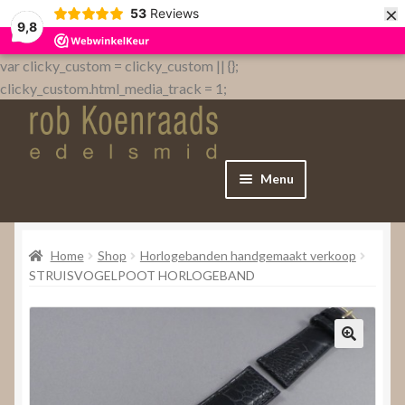
×
53
Reviews
9,8
var clicky_custom = clicky_custom || {};
clicky_custom.html_media_track = 1;
Menu
Home
Home
Shop
Horlogebanden handgemaakt verkoop
WebShop
STRUISVOGELPOOT HORLOGEBAND
Over
Contact