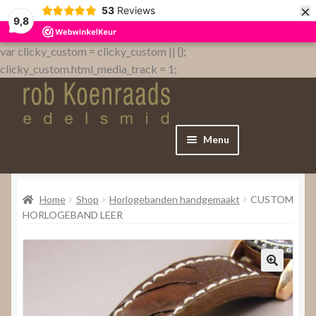
×
53
Reviews
9,8
var clicky_custom = clicky_custom || {};
clicky_custom.html_media_track = 1;
Menu
Home
Home
Shop
Horlogebanden handgemaakt
CUSTOM
WebShop
HORLOGEBAND LEER
Over
Contact