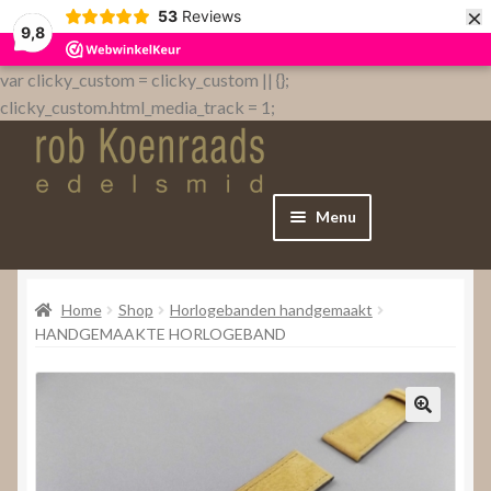
×
53
Reviews
9,8
var clicky_custom = clicky_custom || {};
clicky_custom.html_media_track = 1;
Menu
Home
Home
Shop
Horlogebanden handgemaakt
WebShop
HANDGEMAAKTE HORLOGEBAND
Over
Contact