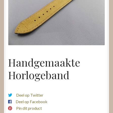
Nieuws
Submenu
Video’s
uitvouwen
Handgemaakte
Horlogeband
Deel op Twitter
Deel op Facebook
Pin dit product