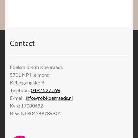
Contact
Edelsmid Rob Koenraads
5701 NP
Helmond
Ketsegangske 9
Telefoon:
0492 527 598
E-mail:
info@robkoenraads.nl
KvK: 17080682
Btw: NL804289736B01