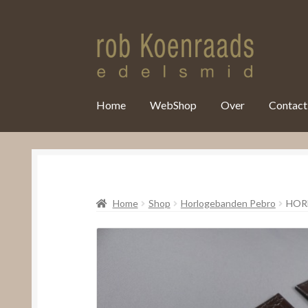
var clicky_custom = clicky_custom || {}; clicky_custom.html_media
Home
WebShop
Over
Contact
Home
Shop
Horlogebanden Pebro
HOR