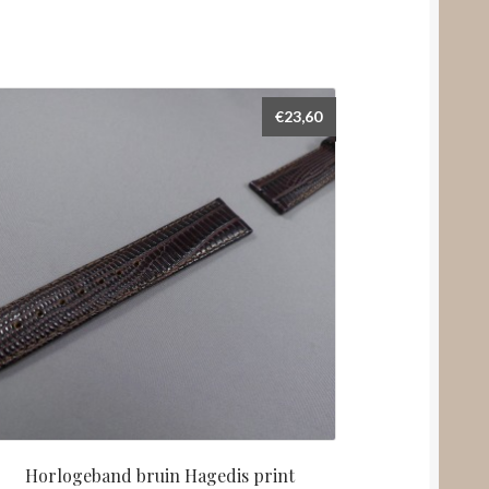
€
23,60
Horlogeband bruin Hagedis print