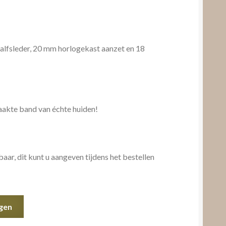
kalfsleder, 20 mm horlogekast aanzet en 18
aakte band van échte huiden!
ar, dit kunt u aangeven tijdens het bestellen
gen