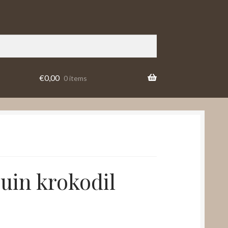
€
0,00
0 items
uin krokodil