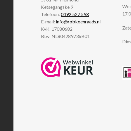
Woen
Ketsegangske 9
17.0
Telefoon:
0492 527 598
E-mail:
info@robkoenraads.nl
Zate
KvK: 17080682
Btw: NL804289736B01
Dins