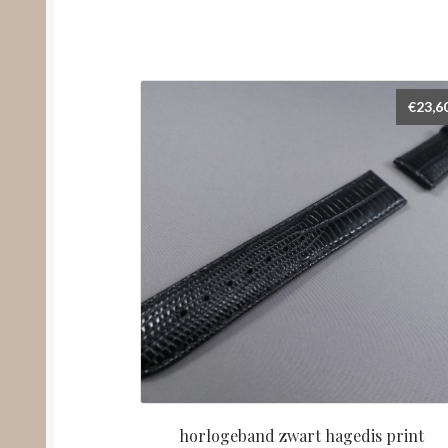
€
23,6
horlogeband zwart hagedis print