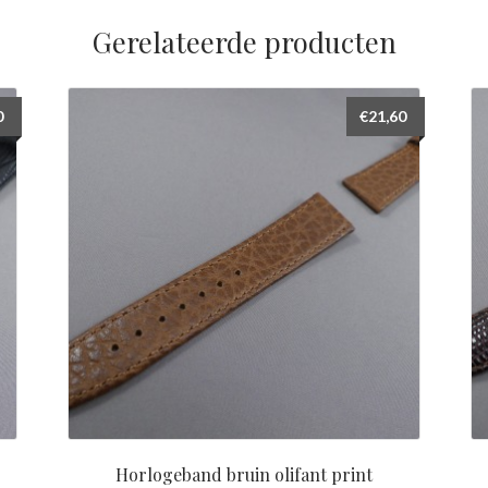
Gerelateerde producten
0
€
21,60
Horlogeband bruin olifant print