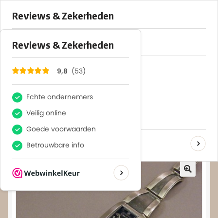
×
53
Reviews
9,8
var clicky_custom = clicky_custom || {};
clicky_custom.html_media_track = 1;
Menu
Home
Home
Shop
Horloges
DAMESHORLOGE
WebShop
Over
Contact