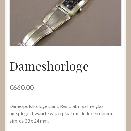
Nieuws
Submenu
Video’s
uitvouwen
Dameshorloge
€
660,00
Damespolshorloge Gant, Rvs, 5 atm, saffierglas
ontspiegeld, zwarte wijzerplaat met index en datum,
afm. ca 33 x 24 mm.