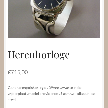
Nieuws
Submenu
Video’s
uitvouwen
Herenhorloge
€
715,00
Gant herenpolshorloge , 39mm , zwarte index
wijzerplaat , model providence , 5 atm wr , all stainless
steel.