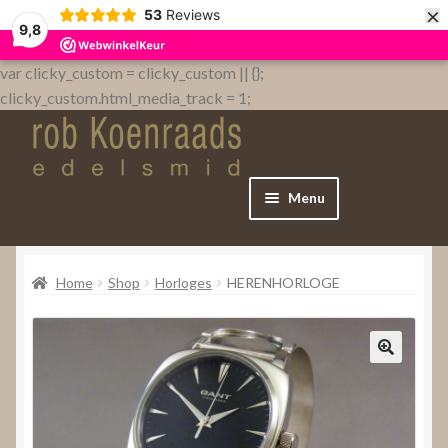
×
53
Reviews
9,8
var clicky_custom = clicky_custom || {};
clicky_custom.html_media_track = 1;
Menu
Home
Home
Shop
Horloges
HERENHORLOGE
WebShop
Over
Contact