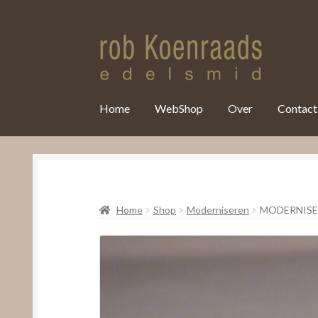
var clicky_custom = clicky_custom || {}; clicky_custom.html_media
Home
WebShop
Over
Contact
Home
Shop
Moderniseren
MODERNIS