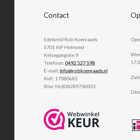
Contact
Op
Edelsmid Rob Koenraads
Open
5701 NP
Helmond
Woen
Ketsegangske 9
17.0
Telefoon:
0492 527 598
E-mail:
info@robkoenraads.nl
Zate
KvK: 17080682
Btw: NL804289736B01
Dins