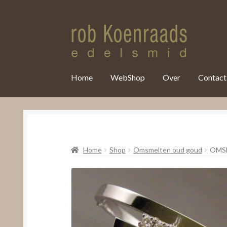
var clicky_custom = clicky_custom || {}; clicky_custom.html_media
Home
WebShop
Over
Contact
Home
Shop
Omsmelten oud goud
OMS