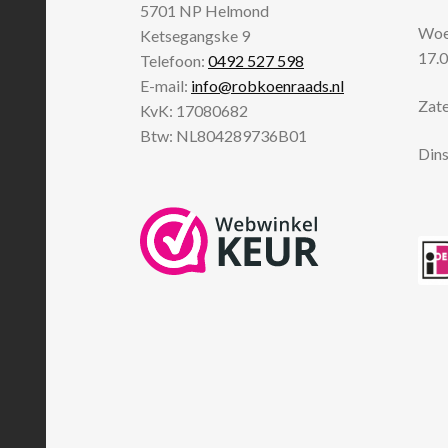
5701 NP
Helmond
Woen
Ketsegangske 9
17.0
Telefoon:
0492 527 598
E-mail:
info@robkoenraads.nl
Zate
KvK: 17080682
Btw: NL804289736B01
Dins