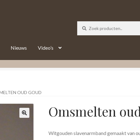
_track = 1;
Nieuws
Video’s
MELTEN OUD GOUD
Omsmelten oud
Witgouden slavenarmband gemaakt van oud 