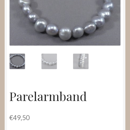
Nieuws
Submenu
Video’s
uitvouwen
Parelarmband
€
49,50