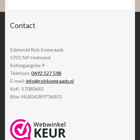
Contact
Edelsmid Rob Koenraads
5701 NP
Helmond
Ketsegangske 9
Telefoon:
0492 527 598
E-mail:
info@robkoenraads.nl
KvK: 17080682
Btw: NL804289736B01