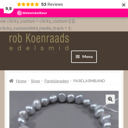
×
53
Reviews
9,8
var clicky_custom = clicky_custom || {};
clicky_custom.html_media_track = 1;
Menu
Home
Home
Shop
Parelsieraden
PARELARMBAND
WebShop
Over
Contact