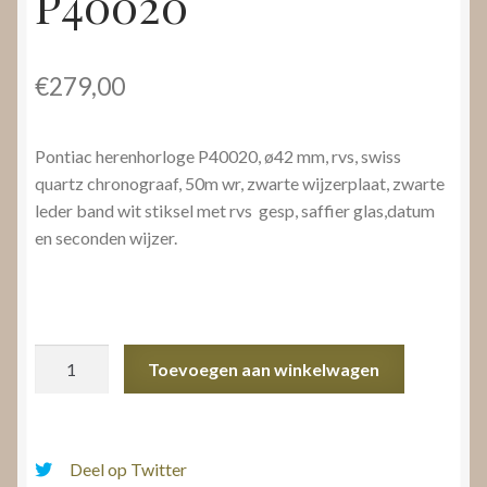
P40020
€
279,00
Pontiac herenhorloge P40020, ø42 mm, rvs, swiss
quartz chronograaf, 50m wr, zwarte wijzerplaat, zwarte
leder band wit stiksel met rvs gesp, saffier glas,datum
en seconden wijzer.
Pontiac
Toevoegen aan winkelwagen
herenhorloge
P40020
aantal
Deel op Twitter