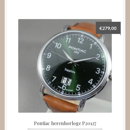
€
279,00
Pontiac herenhorloge P20127