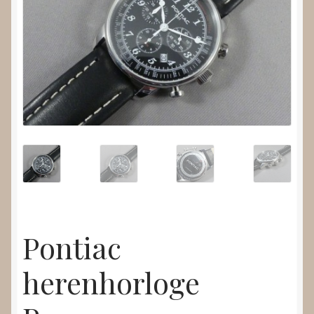
Nieuws
Submenu
Video’s
uitvouwen
Pontiac
herenhorloge