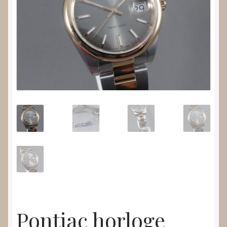
Nieuws
Submenu
Video’s
uitvouwen
Pontiac horloge