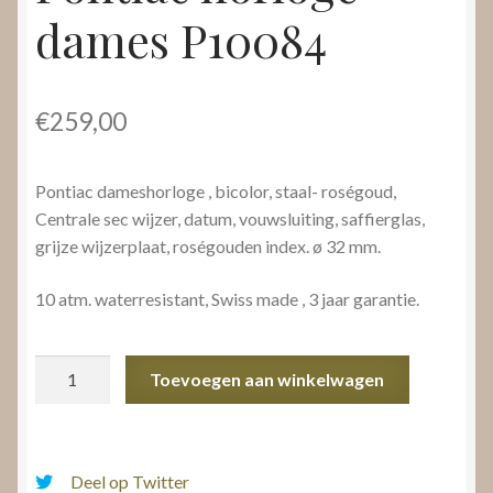
dames P10084
€
259,00
Pontiac dameshorloge , bicolor, staal- roségoud,
Centrale sec wijzer, datum, vouwsluiting, saffierglas,
grijze wijzerplaat, roségouden index. ø 32 mm.
10 atm. waterresistant, Swiss made , 3 jaar garantie.
Pontiac
Toevoegen aan winkelwagen
horloge
dames
P10084
aantal
Deel op Twitter