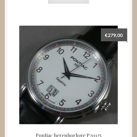
€
279,00
Pontiac herenhorloge P20125