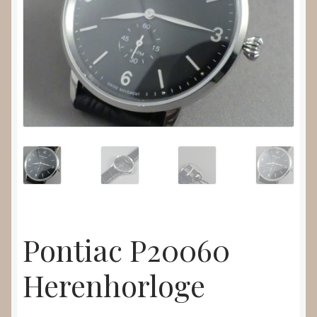
Nieuws
Submenu
Video’s
uitvouwen
Pontiac P20060
Herenhorloge