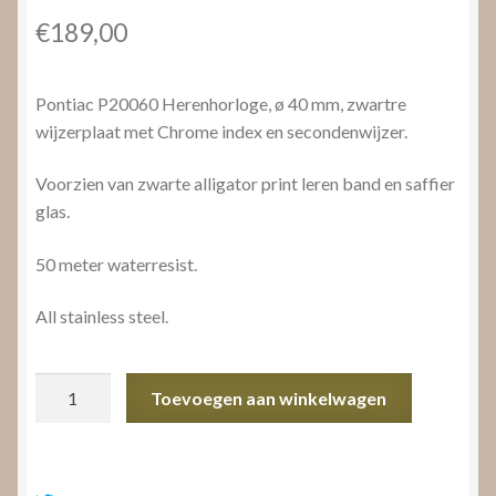
€
189,00
Pontiac P20060 Herenhorloge, ø 40 mm, zwartre
wijzerplaat met Chrome index en secondenwijzer.
Voorzien van zwarte alligator print leren band en saffier
glas.
50 meter waterresist.
All stainless steel.
Pontiac
Toevoegen aan winkelwagen
P20060
Herenhorloge
aantal