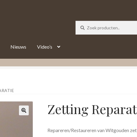
_track = 1;
Nieuws
Video’s
ARATIE
Zetting Reparat
Repareren/Restaureren van Witgouden zett