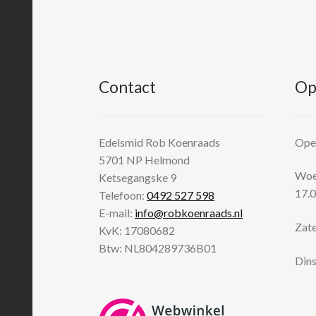
Contact
Op
Edelsmid Rob Koenraads
Open
5701 NP
Helmond
Woen
Ketsegangske 9
17.0
Telefoon:
0492 527 598
E-mail:
info@robkoenraads.nl
Zate
KvK: 17080682
Btw: NL804289736B01
Dins