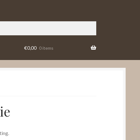
€
0,00
0 items
ie
ing.