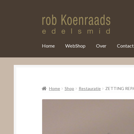
var clicky_custom = clicky_custom || {}; clicky_custom.html_media
Home
WebShop
Over
Contact
Home
Shop
Restauratie
ZETTING REP