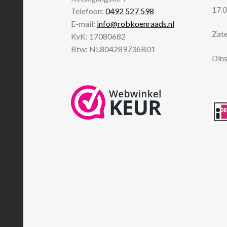
17.0
Telefoon:
0492 527 598
E-mail:
info@robkoenraads.nl
Zate
KvK: 17080682
Btw: NL804289736B01
Dins