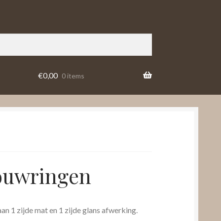
€
0,00
0 items
ouwringen
an 1 zijde mat en 1 zijde glans afwerking.