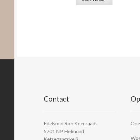
Contact
Op
Edelsmid Rob Koenraads
Open
5701 NP
Helmond
Woen
Ketsegangske 9