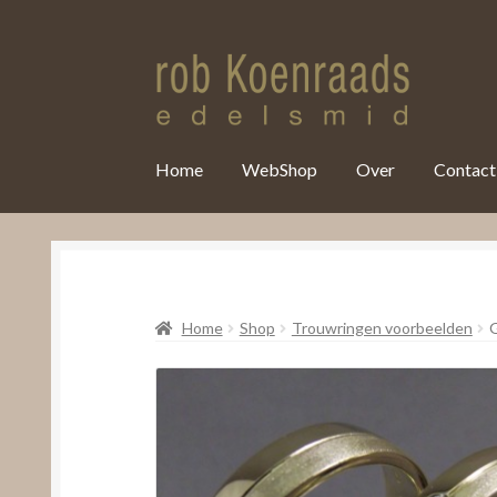
var clicky_custom = clicky_custom || {}; clicky_custom.html_media
Home
WebShop
Over
Contact
Home
Shop
Trouwringen voorbeelden