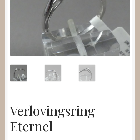
Nieuws
Submenu
Video’s
uitvouwen
Verlovingsring
Eternel