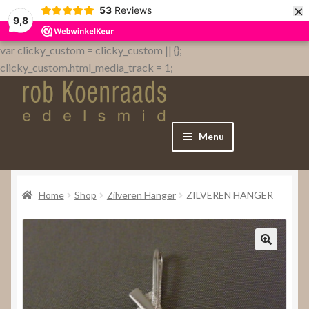
×
53
Reviews
9,8
var clicky_custom = clicky_custom || {};
clicky_custom.html_media_track = 1;
Menu
Home
Home
Shop
Zilveren Hanger
ZILVEREN HANGER
WebShop
Over
Contact